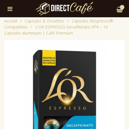
0
Accueil
>
Capsules & Dosettes
>
Capsules Nespresso®
Compatibles
>
L'OR ESPRESSO Decaffeinato N°6 – 10
Capsules aluminium | Café Premium